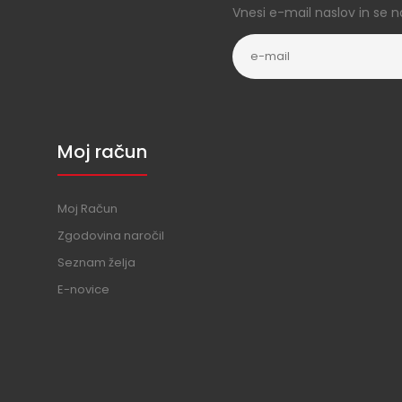
Vnesi e-mail naslov in se n
Moj račun
Moj Račun
Zgodovina naročil
Seznam želja
E-novice