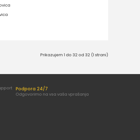
vica
Prikazujem 1 do 32 od 32 (1 strani)
Podpora 24/7
Odgovorimo na vsa vaša vprašanja