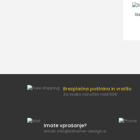
St
Brezplačna poštnina in vračilo
Za vsako naročilo nad 50€
Imate vprašanje?
email: info@extreme-design.si