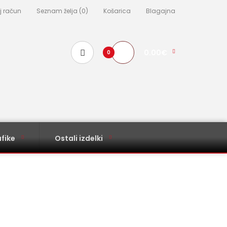
j račun
Seznam želja (0)
Košarica
Blagajna
0.00€
0
fike
Ostali izdelki