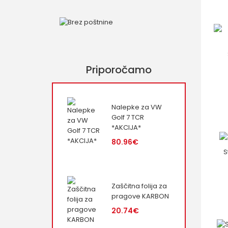
Priporočamo
Nalepke za VW
Golf 7 TCR
*AKCIJA*
80.96€
S
Zaščitna folija za
pragove KARBON
20.74€