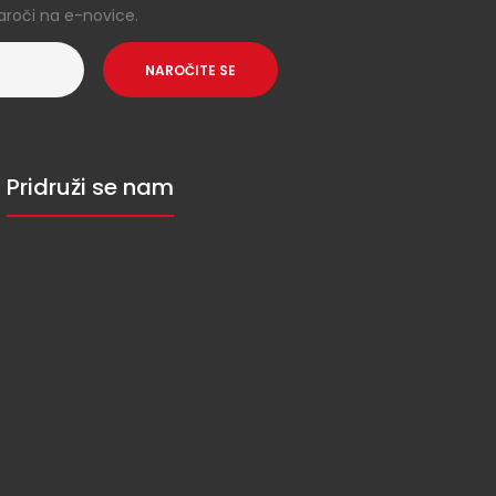
aroči na e-novice.
NAROČITE SE
Pridruži se nam