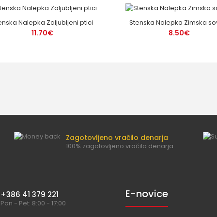
enska Nalepka Zaljubljeni ptici
Stenska Nalepka Zimska so
11.70€
8.50€
Zagotovljeno vračilo denarja
100% zagotovljeno vračilo denarja
E-novice
+386 41 379 221
Pon - Pet: 8:00 - 17:00