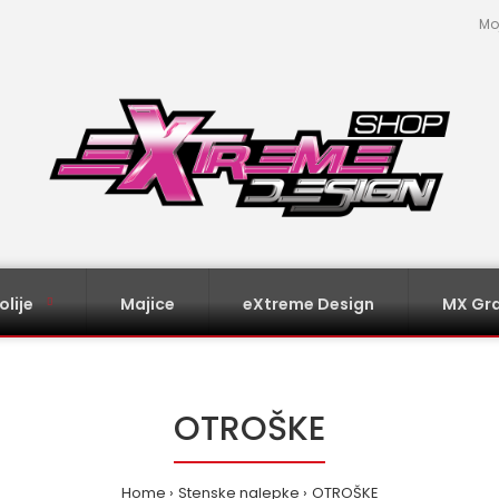
Mo
olije
Majice
eXtreme Design
MX Gra
OTROŠKE
Home
Stenske nalepke
OTROŠKE