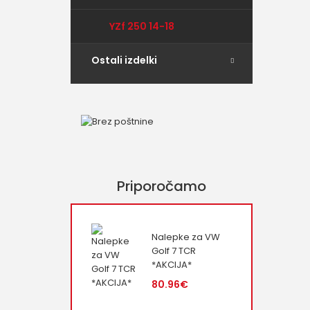
YZf 250 14-18
Ostali izdelki
Priporočamo
Nalepke za VW
Golf 7 TCR
*AKCIJA*
80.96€