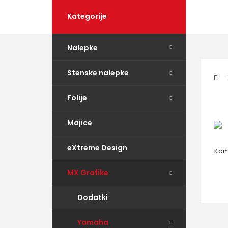
Kategorije
Nalepke
Stenske nalepke
Folije
Majice
eXtreme Design
Kom
MX Grafike
Dodatki
Yamaha