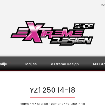
Mo
olije
Majice
eXtreme Design
MX Gra
YZf 250 14-18
Home
MX Grafike
Yamaha
YZf 250 14-18