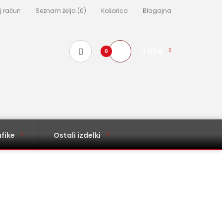
j račun
Seznam želja (0)
Košarica
Blagajna
0.00€
0
fike
Ostali izdelki