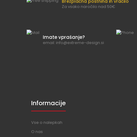
Brezplačna poštnina in vračilo
Za vsako naročilo nad 50€
Imate vprašanje?
email: info@extreme-design.si
Informacije
Vse o nalepkah
O nas