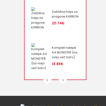
Zaščitna folija za
pragove KARBON
20.74€
Komplet nalepk
A4 MONSTER (na
voljo več barv)
14.88€