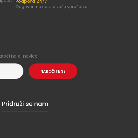
Podpora 24/7
Odgovorimo na vsa vaša vprašanja
aroči na e-novice.
NAROČITE SE
Pridruži se nam