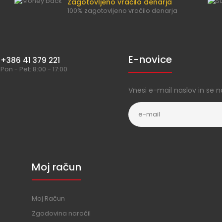
Zagotovljeno vračilo denarja
100% zagotovljeno vračilo denarja
E-novice
+386 41 379 221
Pon - Pet: 8:00 - 17:00
Vnesi e-mail naslov in se n
Moj račun
Moj Račun
Zgodovina naročil