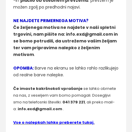
-in
plačilo ob osebnem prevzemu
: prevzem je
možen zgolj po predhodni najavi.
NE NAJDETE PRIMERNEGA MOTIVA?
Če željenega motiva ne najdete v naši spletni
trgovini, nam pišite na: info.exd@gmail.com in
se bomo potrudili, da ustrežemo vašim željam
ter vam pripravimo nalepko z željenim
motivom
.
OPOMBA:
Barve na ekranu se lahko rahlo razlikujejo
od realne barve nalepke.
Če imaste kakršnokoli vprašanje
se lahko obrnete
na nas, z veseljem vam bomo pomagali. Dosegljivi
smo na telefosnki številki:
041 379 221
, ali preko mail-
a:
info.exd@gmail.com
.
Vse o nalepkah lahko preberete tukaj.