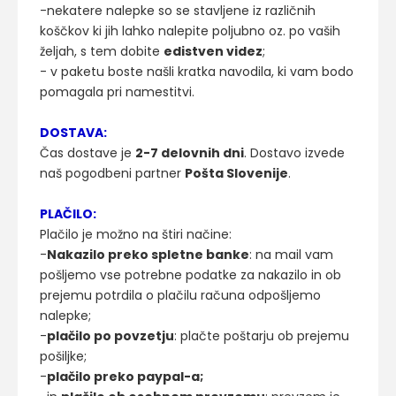
-nekatere nalepke so se stavljene iz različnih
koščkov ki jih lahko nalepite poljubno oz. po vaših
željah, s tem dobite
edistven videz
;
- v paketu boste našli kratka navodila, ki vam bodo
pomagala pri namestitvi.
DOSTAVA:
Čas dostave je
2-7 delovnih dni
. Dostavo izvede
naš pogodbeni partner
Pošta Slovenije
.
PLAČILO:
Plačilo je možno na štiri načine:
-
Nakazilo preko spletne banke
: na mail vam
pošljemo vse potrebne podatke za nakazilo in ob
prejemu potrdila o plačilu računa odpošljemo
nalepke;
-
plačilo po povzetju
: plačte poštarju ob prejemu
pošiljke;
-
plačilo preko paypal-a;