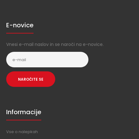
E-novice
Vnesi e-mail naslov in se naroči na e-novice.
NAROČITE SE
Informacije
Vse o nalepkah