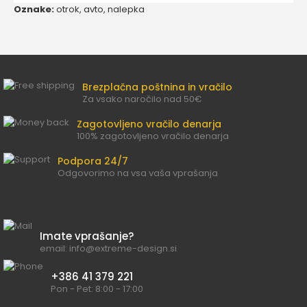
Oznake:
otrok
,
avto
,
nalepka
Brezplačna poštnina in vračilo
Za vsako naročilo nad 50€
Zagotovljeno vračilo denarja
100% zagotovljeno vračilo denarja
Podpora 24/7
Odgovorimo na vsa vaša vprašanja
Imate vprašanje?
email: info@extreme-design.si
+386 41 379 221
Pon - Pet: 8:00 - 17:00