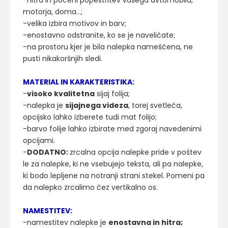
-hitra in poceni popestritev vašega avtomobila,
motorja, doma...;
-velika izbira motivov in barv;
-enostavno odstranite, ko se je naveličate;
-na prostoru kjer je bila nalepka nameščena, ne
pusti nikakoršnjih sledi.
MATERIAL IN KARAKTERISTIKA:
-
visoko kvalitetna
sijaj folija;
-nalepka je
sijajnega videza
, torej svetleča,
opcijsko lahko izberete tudi mat folijo;
-barvo folije lahko izbirate med zgoraj navedenimi
opcijami.
-
DODATNO:
zrcalna opcija nalepke pride v poštev
le za nalepke, ki ne vsebujejo teksta, ali pa nalepke,
ki bodo lepljene na notranji strani stekel. Pomeni pa
da nalepko zrcalimo čez vertikalno os.
NAMESTITEV:
-namestitev nalepke je
enostavna in hitra;