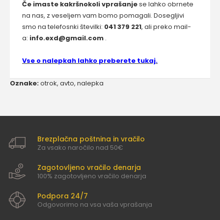
Če imaste kakršnokoli vprašanje
se lahko obrnete
na nas, z veseljem vam bomo pomagali. Dosegljivi
smo na telefosnki številki:
041 379 221
, ali preko mail-
a:
info.exd@gmail.com
.
Vse o nalepkah lahko preberete tukaj.
Oznake:
otrok
,
avto
,
nalepka
Brezplačna poštnina in vračilo
Za vsako naročilo nad 50€
Zagotovljeno vračilo denarja
100% zagotovljeno vračilo denarja
Podpora 24/7
Odgovorimo na vsa vaša vprašanja