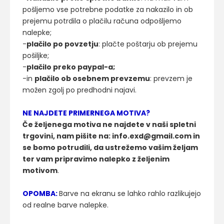
pošljemo vse potrebne podatke za nakazilo in ob
prejemu potrdila o plačilu računa odpošljemo
nalepke;
-
plačilo po povzetju
: plačte poštarju ob prejemu
pošiljke;
-
plačilo preko paypal-a;
-in
plačilo ob osebnem prevzemu
: prevzem je
možen zgolj po predhodni najavi.
NE NAJDETE PRIMERNEGA MOTIVA?
Če željenega motiva ne najdete v naši spletni
trgovini, nam pišite na: info.exd@gmail.com in
se bomo potrudili, da ustrežemo vašim željam
ter vam pripravimo nalepko z željenim
motivom
.
OPOMBA:
Barve na ekranu se lahko rahlo razlikujejo
od realne barve nalepke.