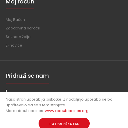
Moj račun
Moj Račun
Zgodovina naročil
Seznam želja
E-novice
Pridruži se nam
EXtreme Design
Naša stran uporablja piškotke. Z nadaljnjo uporabo se bo
upoštevalo da se s tem strinjate.
More about cookies:
www.aboutcookies.org
Copyright © 2024, Extreme Design, All Rights Reserved.
POTRDI PIŠKOTKE