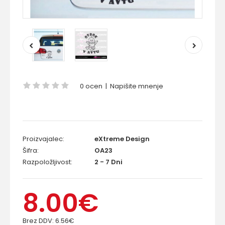
0 ocen
|
Napišite mnenje
Proizvajalec:
eXtreme Design
Šifra:
OA23
Razpoložljivost:
2 - 7 Dni
8.00€
Brez DDV:
6.56€