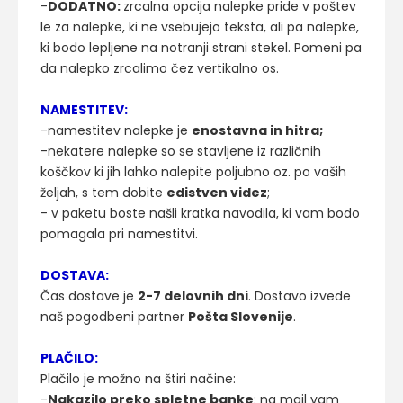
-
DODATNO:
zrcalna opcija nalepke pride v poštev
le za nalepke, ki ne vsebujejo teksta, ali pa nalepke,
ki bodo lepljene na notranji strani stekel. Pomeni pa
da nalepko zrcalimo čez vertikalno os.
NAMESTITEV:
-namestitev nalepke je
enostavna in hitra;
-nekatere nalepke so se stavljene iz različnih
koščkov ki jih lahko nalepite poljubno oz. po vaših
željah, s tem dobite
edistven videz
;
- v paketu boste našli kratka navodila, ki vam bodo
pomagala pri namestitvi.
DOSTAVA:
Čas dostave je
2-7 delovnih dni
. Dostavo izvede
naš pogodbeni partner
Pošta Slovenije
.
PLAČILO:
Plačilo je možno na štiri načine:
-
Nakazilo preko spletne banke
: na mail vam