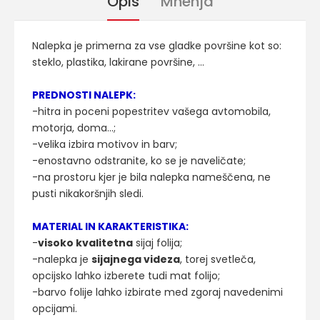
Opis
Mnenja
Nalepka je primerna za vse gladke površine kot so:
steklo, plastika, lakirane površine, ...
PREDNOSTI NALEPK:
-hitra in poceni popestritev vašega avtomobila,
motorja, doma...;
-velika izbira motivov in barv;
-enostavno odstranite, ko se je naveličate;
-na prostoru kjer je bila nalepka nameščena, ne
pusti nikakoršnjih sledi.
MATERIAL IN KARAKTERISTIKA:
-
visoko kvalitetna
sijaj folija;
-nalepka je
sijajnega videza
, torej svetleča,
opcijsko lahko izberete tudi mat folijo;
-barvo folije lahko izbirate med zgoraj navedenimi
opcijami.