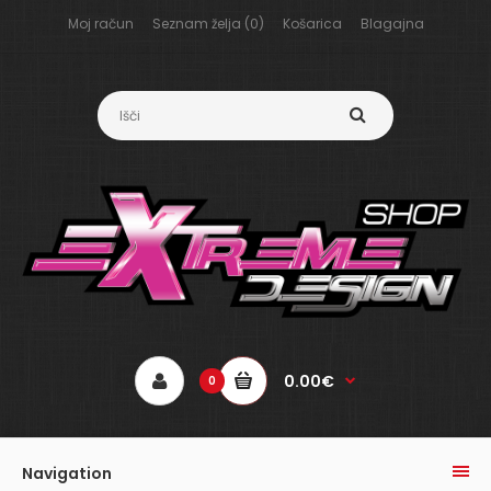
Moj račun
Seznam želja (0)
Košarica
Blagajna
0.00€
0
Navigation