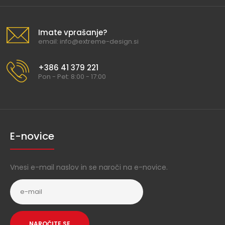
Imate vprašanje?
email: info@extreme-design.si
+386 41 379 221
Pon - Pet: 8:00 - 17:00
E-novice
Vnesi e-mail naslov in se naroči na e-novice.
NAROČITE SE