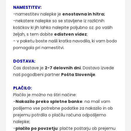
NAMESTITEV:
-namestitev nalepke je
enostavna in hitra;
-nekatere nalepke so se stavljene iz različnih
koščkov ki jih lahko nalepite poljubno oz. po vaših
željah, s tem dobite
edistven videz
;
- v paketu boste našli kratka navodila, ki vam bodo
pomagala pri namestitvi.
DOSTAVA:
Čas dostave je
2-7 delovnih dni
. Dostavo izvede
naš pogodbeni partner
Pošta Slovenije
.
PLAČILO:
Plačilo je možno na štiri načine:
-
Nakazilo preko spletne banke
: na mail vam
pošljemo vse potrebne podatke za nakazilo in ob
prejemu potrdila o plačilu računa odpošljemo
nalepke;
-
plačilo po povzetju
: plačte poštarju ob prejemu