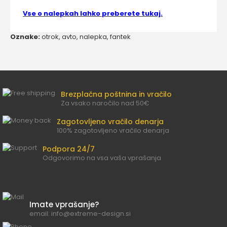
Vse o nalepkah lahko preberete tukaj.
Oznake:
otrok
,
avto
,
nalepka
,
fantek
Brezplačna poštnina in vračilo
Za vsako naročilo nad 50€
Zagotovljeno vračilo denarja
100% zagotovljeno vračilo denarja
Podpora 24/7
Odgovorimo na vsa vaša vprašanja
Imate vprašanje?
email: info@extreme-design.si