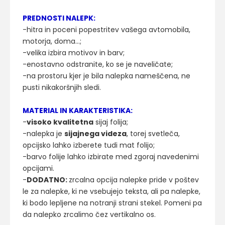
PREDNOSTI NALEPK:
-hitra in poceni popestritev vašega avtomobila,
motorja, doma...;
-velika izbira motivov in barv;
-enostavno odstranite, ko se je naveličate;
-na prostoru kjer je bila nalepka nameščena, ne
pusti nikakoršnjih sledi.
MATERIAL IN KARAKTERISTIKA:
-
visoko kvalitetna
sijaj folija;
-nalepka je
sijajnega videza
, torej svetleča,
opcijsko lahko izberete tudi mat folijo;
-barvo folije lahko izbirate med zgoraj navedenimi
opcijami.
-
DODATNO:
zrcalna opcija nalepke pride v poštev
le za nalepke, ki ne vsebujejo teksta, ali pa nalepke,
ki bodo lepljene na notranji strani stekel. Pomeni pa
da nalepko zrcalimo čez vertikalno os.