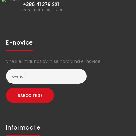
+386 41 379 221
Pon - Pet: 8:00 - 17:00
E-novice
Vnesi e-mail naslov in se naroči na e-novice.
NAROČITE SE
Informacije