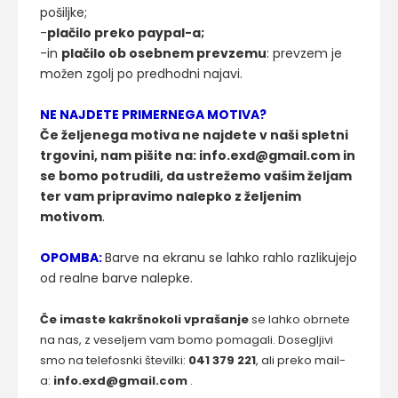
pošiljke;
-
plačilo preko paypal-a;
-in
plačilo ob osebnem prevzemu
: prevzem je
možen zgolj po predhodni najavi.
NE NAJDETE PRIMERNEGA MOTIVA?
Če željenega motiva ne najdete v naši spletni
trgovini, nam pišite na: info.exd@gmail.com in
se bomo potrudili, da ustrežemo vašim željam
ter vam pripravimo nalepko z željenim
motivom
.
OPOMBA:
Barve na ekranu se lahko rahlo razlikujejo
od realne barve nalepke.
Če imaste kakršnokoli vprašanje
se lahko obrnete
na nas, z veseljem vam bomo pomagali. Dosegljivi
smo na telefosnki številki:
041 379 221
, ali preko mail-
a:
info.exd@gmail.com
.