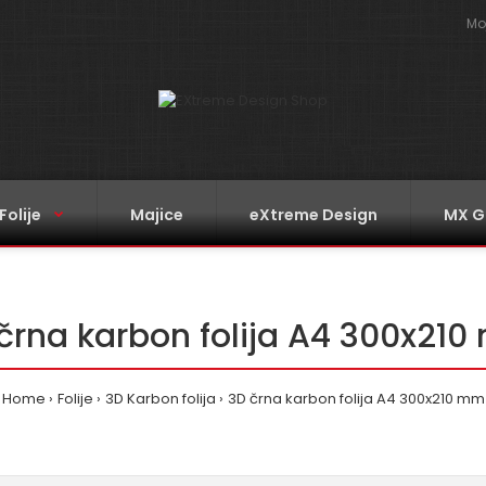
Mo
Folije
Majice
eXtreme Design
MX G
črna karbon folija A4 300x21
Home
Folije
3D Karbon folija
3D črna karbon folija A4 300x210 mm