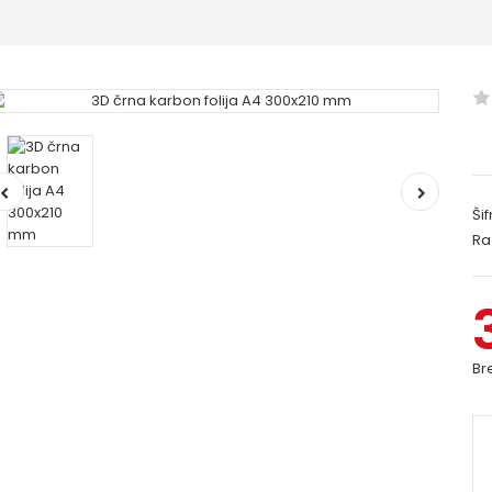
Šif
Ra
Br