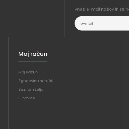
Vnesi e-mail naslov in se n
Moj račun
Moj Račun
Zgodovina naročil
Seznam želja
E-novice