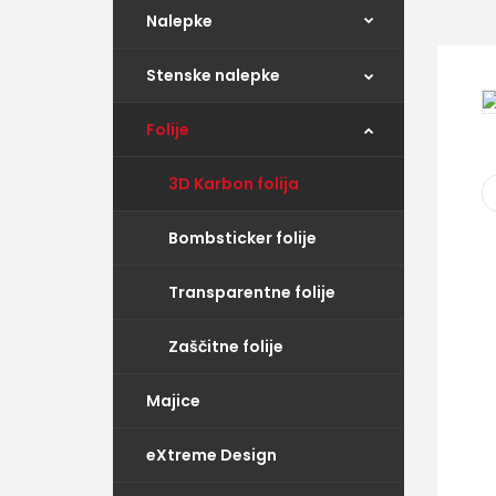
Nalepke
Stenske nalepke
Folije
3D Karbon folija
Bombsticker folije
Transparentne folije
Zaščitne folije
Majice
eXtreme Design