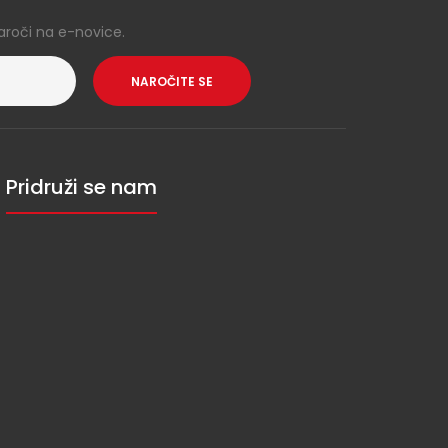
aroči na e-novice.
NAROČITE SE
Pridruži se nam