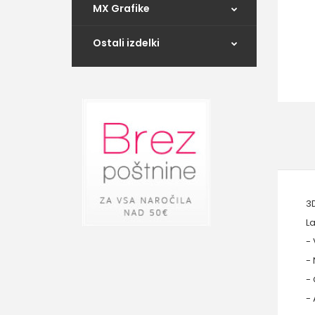
MX Grafike
Ostali izdelki
3D
La
-
-
-
- 