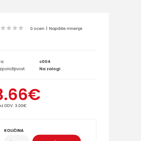
0 ocen
|
Napišite mnenje
ra:
c004
zpoložljivost:
Na zalogi
3.66€
ez DDV:
3.00€
KOLIČINA