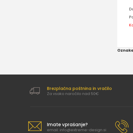
Do
Po
Ko
Oznake
Brezplačna poštnina in vračilo
Za vsako naročilo nad 50€
Imate vprašanje?
email: info@extreme-design.si