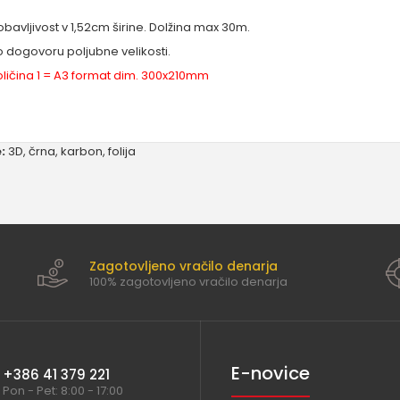
bavljivost v 1,52cm širine. Dolžina max 30m.
 dogovoru poljubne velikosti.
ličina 1 = A3 format dim. 300x210mm
:
3D
,
črna
,
karbon
,
folija
Zagotovljeno vračilo denarja
100% zagotovljeno vračilo denarja
E-novice
+386 41 379 221
Pon - Pet: 8:00 - 17:00