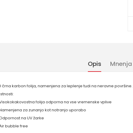
Opis
Mnenja
 črna karbon folija, namenjena za leplenje tudi na neravne površine.
stnosti:
 Visokokakovostna folija odporna na vse vremenske vplive
 Namenjena za zunanjo kot notranjo uporabo
 Odpornost na UV žarke
Air bubble free