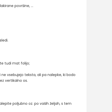
akirane površine, ...
ledi.
te tudi mat folijo;
 ne vsebujejo teksta, ali pa nalepke, ki bodo
ez vertikalno os.
alepite poljubno oz. po vaših željah, s tem