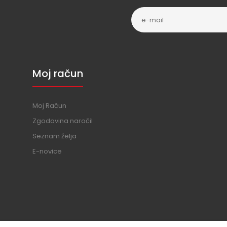
Moj račun
Moj Račun
Zgodovina naročil
Seznam želja
E-novice