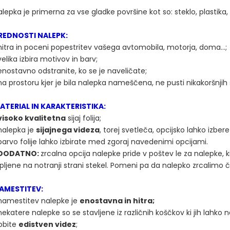
lepka je primerna za vse gladke površine kot so: steklo, plastika, l
REDNOSTI NALEPK:
hitra in poceni popestritev vašega avtomobila, motorja, doma...;
elika izbira motivov in barv;
enostavno odstranite, ko se je naveličate;
na prostoru kjer je bila nalepka nameščena, ne pusti nikakoršnjih s
ATERIAL IN KARAKTERISTIKA:
visoko kvalitetna
sijaj folija;
nalepka je
sijajnega videza
, torej svetleča, opcijsko lahko izbere
barvo folije lahko izbirate med zgoraj navedenimi opcijami.
DODATNO:
zrcalna opcija nalepke pride v poštev le za nalepke, ki
epljene na notranji strani stekel. Pomeni pa da nalepko zrcalimo č
AMESTITEV:
namestitev nalepke je
enostavna in hitra;
ekatere nalepke so se stavljene iz različnih koščkov ki jih lahko n
obite
edistven videz
;