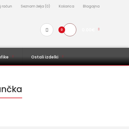
j račun
Seznam želja (0)
Košarica
Blagajna
0.00€
0
fike
Ostali izdelki
unčka