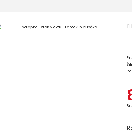
Pr
Šif
Ra
Br
R