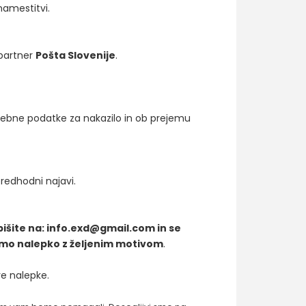
namestitvi.
partner
Pošta Slovenije
.
rebne podatke za nakazilo in ob prejemu
redhodni najavi.
pišite na: info.exd@gmail.com in se
imo nalepko z željenim motivom
.
ve nalepke.