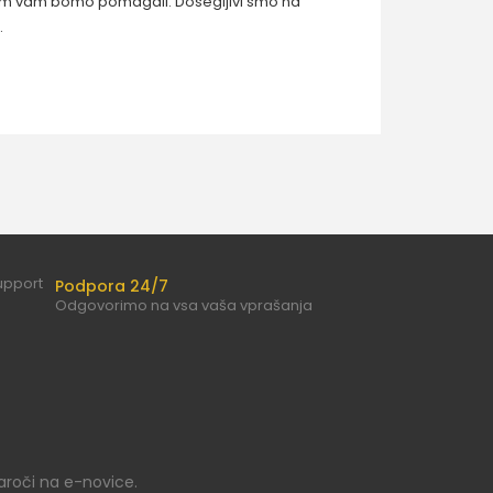
jem vam bomo pomagali. Dosegljivi smo na
.
Podpora 24/7
Odgovorimo na vsa vaša vprašanja
aroči na e-novice.