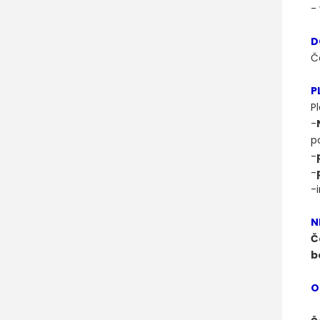
-
D
Č
P
Pl
-
p
-
-
-
N
Č
b
O