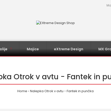
Mo
olije
Majice
eXtreme Design
MX Gra
pka Otrok v avtu - Fantek in p
Home
Nalepka Otrok v avtu - Fantek in punčka