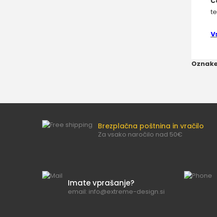
Č
te
V
Oznake
Brezplačna poštnina in vračilo
Za vsako naročilo nad 50€
Imate vprašanje?
email: info@extreme-design.si