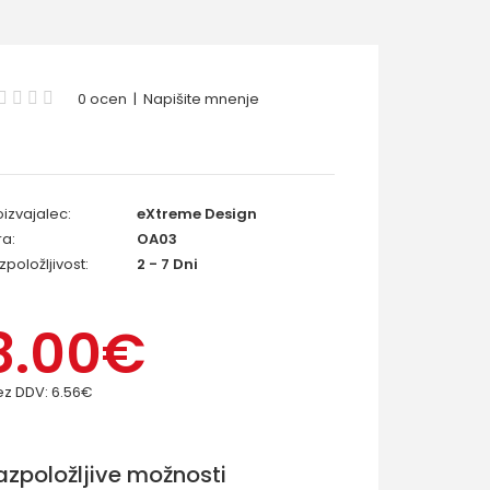
0 ocen
|
Napišite mnenje
oizvajalec:
eXtreme Design
ra:
OA03
zpoložljivost:
2 - 7 Dni
8.00€
ez DDV:
6.56€
azpoložljive možnosti