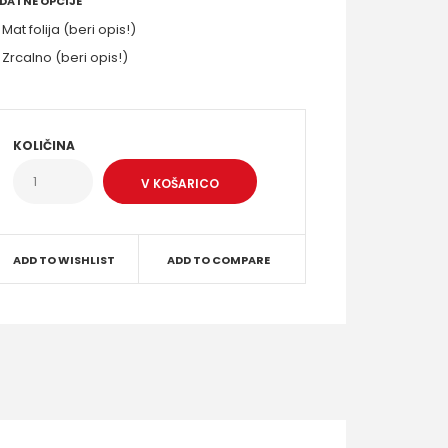
DATNE OPCIJE
Mat folija (beri opis!)
Zrcalno (beri opis!)
KOLIČINA
ADD TO WISHLIST
ADD TO COMPARE