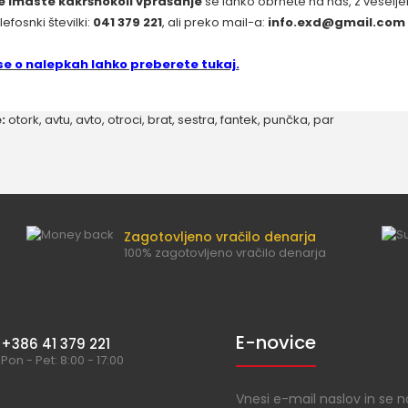
e imaste kakršnokoli vprašanje
se lahko obrnete na nas, z vesel
lefosnki številki:
041 379 221
, ali preko mail-a:
info.exd@gmail.com
se o nalepkah lahko preberete tukaj.
:
otork
,
avtu
,
avto
,
otroci
,
brat
,
sestra
,
fantek
,
punčka
,
par
Zagotovljeno vračilo denarja
100% zagotovljeno vračilo denarja
E-novice
+386 41 379 221
Pon - Pet: 8:00 - 17:00
Vnesi e-mail naslov in se n