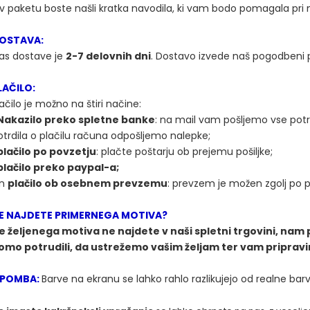
 v paketu boste našli kratka navodila, ki vam bodo pomagala pri 
OSTAVA:
as dostave je
2-7 delovnih dni
. Dostavo izvede naš pogodbeni 
LAČILO:
ačilo je možno na štiri načine:
Nakazilo preko spletne banke
: na mail vam pošljemo vse pot
otrdila o plačilu računa odpošljemo nalepke;
plačilo po povzetju
: plačte poštarju ob prejemu pošiljke;
plačilo preko paypal-a;
in
plačilo ob osebnem prevzemu
: prevzem je možen zgolj po p
E NAJDETE PRIMERNEGA MOTIVA?
e željenega motiva ne najdete v naši spletni trgovini, nam 
omo potrudili, da ustrežemo vašim željam ter vam priprav
POMBA:
Barve na ekranu se lahko rahlo razlikujejo od realne bar