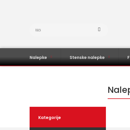
Nalepke
Stenske nalepke
F
Nale
Kategorije