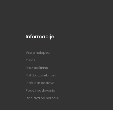
Informacije
Vse o nalepkah
O nas
Brez poštnine
Politika zasebnosti
Plačilo in dostava
Pogoji poslovanja
Izdelava po naročilu